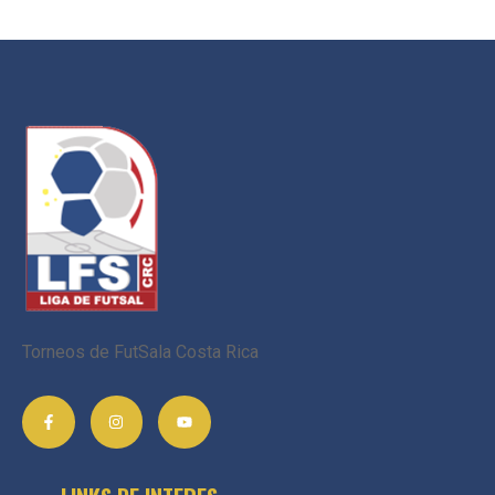
Torneos de FutSala Costa Rica