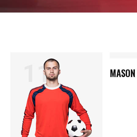
11
1
MASON