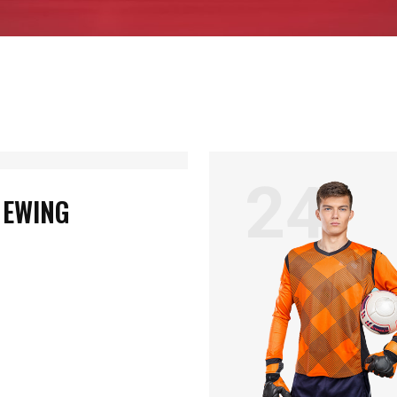
2
24
 EWING