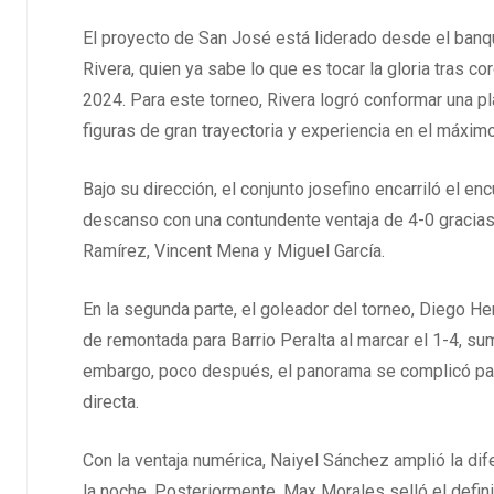
El proyecto de San José está liderado desde el banq
Rivera, quien ya sabe lo que es tocar la gloria tras 
2024. Para este torneo, Rivera logró conformar una p
figuras de gran trayectoria y experiencia en el máximo 
Bajo su dirección, el conjunto josefino encarriló el e
descanso con una contundente ventaja de 4-0 gracias 
Ramírez, Vincent Mena y Miguel García.
En la segunda parte, el goleador del torneo, Diego 
de remontada para Barrio Peralta al marcar el 1-4, s
embargo, poco después, el panorama se complicó para
directa.
Con la ventaja numérica, Naiyel Sánchez amplió la dife
la noche. Posteriormente, Max Morales selló el defi