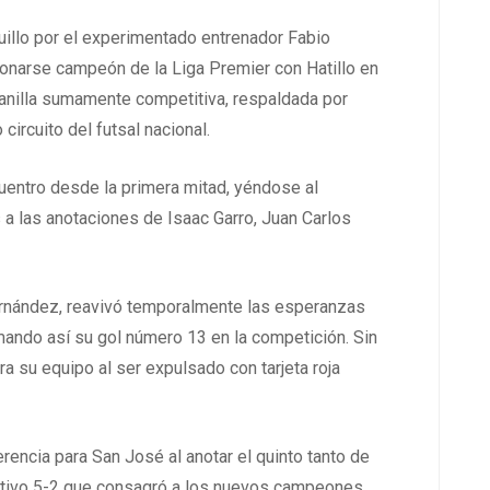
uillo por el experimentado entrenador Fabio
coronarse campeón de la Liga Premier con Hatillo en
lanilla sumamente competitiva, respaldada por
circuito del futsal nacional.
ncuentro desde la primera mitad, yéndose al
a las anotaciones de Isaac Garro, Juan Carlos
Hernández, reavivó temporalmente las esperanzas
umando así su gol número 13 en la competición. Sin
 su equipo al ser expulsado con tarjeta roja
rencia para San José al anotar el quinto tanto de
nitivo 5-2 que consagró a los nuevos campeones.